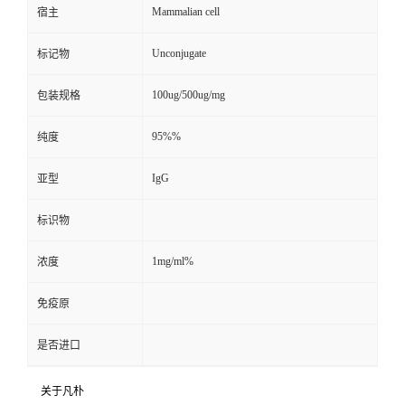
Mammalian cell
宿主
Unconjugate
标记物
100ug/500ug/mg
包装规格
95%%
纯度
IgG
亚型
标识物
1mg/ml%
浓度
免疫原
是否进口
关于凡朴