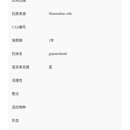
应用范围
Mammalian cells
抗原来源
CAS编号
保质期
1年
geptanolimab
抗体名
是否单克隆
是
克隆性
靶点
适应物种
形态