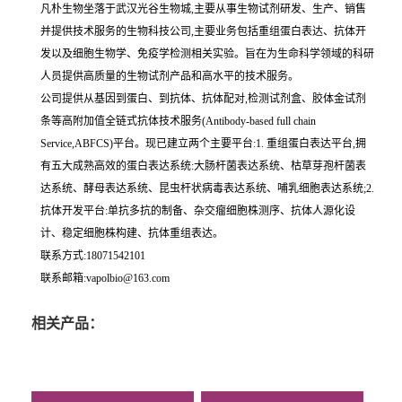
凡朴生物坐落于武汉光谷生物城,主要从事生物试剂研发、生产、销售
并提供技术服务的生物科技公司,主要业务包括重组蛋白表达、抗体开
发以及细胞生物学、免疫学检测相关实验。旨在为生命科学领域的科研
人员提供高质量的生物试剂产品和高水平的技术服务。
公司提供从基因到蛋白、到抗体、抗体配对,检测试剂盒、胶体金试剂
条等高附加值全链式抗体技术服务(Antibody-based full chain
Service,ABFCS)平台。现已建立两个主要平台:1. 重组蛋白表达平台,拥
有五大成熟高效的蛋白表达系统:大肠杆菌表达系统、枯草芽孢杆菌表
达系统、酵母表达系统、昆虫杆状病毒表达系统、哺乳细胞表达系统;2.
抗体开发平台:单抗多抗的制备、杂交瘤细胞株测序、抗体人源化设
计、稳定细胞株构建、抗体重组表达。
联系方式:18071542101
联系邮箱:vapolbio@163.com
相关产品：