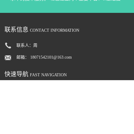
白表达平台，拥有五大成熟高效的蛋白表达系统：大
肠杆菌表达系统、枯草芽孢杆菌表达系统、酵母表达
联系信息
系统、昆虫杆状病毒表达系统、哺乳细胞表达系统；
CONTACT INFORMATION
2.抗体开发平台：单抗多抗的制备、杂交瘤细胞株测
联系人：周
序、抗体人源化设计、稳定细胞株构建、抗体重组表
邮箱：
18071542101@163.com
达。 合作伙伴 华中科技大学、同济医院、武汉大学、
中科院水生生物研究所、华中农业大学、郑州大学、
快速导航
FAST NAVIGATION
河南省农科院、河南农业大学、湖南大学、湘雅医
> 公司首页
> 公司介绍
院、山东大学、山东农业大学、青岛大学、南京大
> 公司动态
> 产品展厅
学、东南大学、南昌大学、福建农林大学、厦门大
> 证书荣誉
> 联系方式
学、四川大学、四川农业大学等。
> 在线留言
武汉凡朴生物科技有限公司
版权所有 Copyright (©) 2026
XML