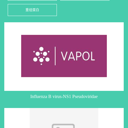
重组蛋白
Influenza B virus-NS1 Pseudoviridae