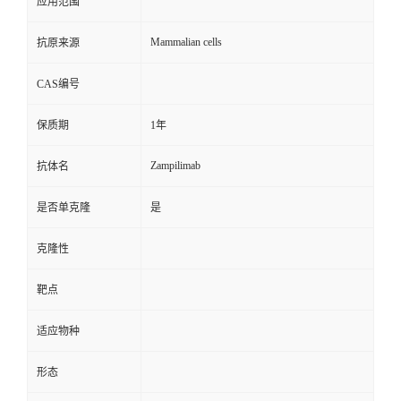
应用范围
Mammalian cells
抗原来源
CAS编号
保质期
1年
Zampilimab
抗体名
是否单克隆
是
克隆性
靶点
适应物种
形态