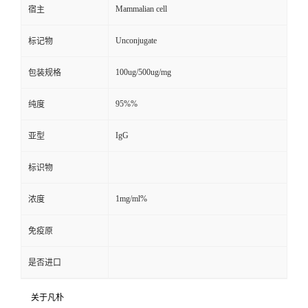
Mammalian cell
宿主
Unconjugate
标记物
100ug/500ug/mg
包装规格
95%%
纯度
IgG
亚型
标识物
1mg/ml%
浓度
免疫原
是否进口
关于凡朴