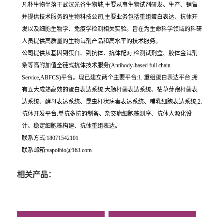
凡朴生物坐落于武汉光谷生物城,主要从事生物试剂研发、生产、销售
并提供技术服务的生物科技公司,主要业务包括重组蛋白表达、抗体开
发以及细胞生物学、免疫学检测相关实验。旨在为生命科学领域的科研
人员提供高质量的生物试剂产品和高水平的技术服务。
公司提供从基因到蛋白、到抗体、抗体配对,检测试剂盒、胶体金试剂
条等高附加值全链式抗体技术服务(Antibody-based full chain
Service,ABFCS)平台。现已建立两个主要平台:1. 重组蛋白表达平台,拥
有五大成熟高效的蛋白表达系统:大肠杆菌表达系统、枯草芽孢杆菌表
达系统、酵母表达系统、昆虫杆状病毒表达系统、哺乳细胞表达系统;2.
抗体开发平台:单抗多抗的制备、杂交瘤细胞株测序、抗体人源化设
计、稳定细胞株构建、抗体重组表达。
联系方式:18071542101
联系邮箱:vapolbio@163.com
相关产品：