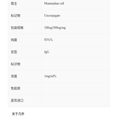
Mammalian cell
宿主
Unconjugate
标记物
100ug/500ug/mg
包装规格
95%%
纯度
IgG
亚型
标识物
1mg/ml%
浓度
免疫原
是否进口
关于凡朴