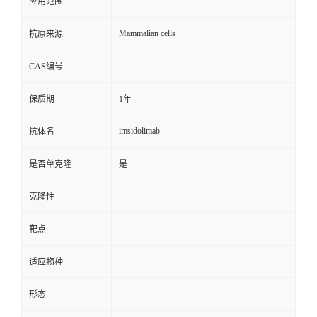
应用范围
Mammalian cells
抗原来源
CAS编号
保质期
1年
imsidolimab
抗体名
是否单克隆
是
克隆性
靶点
适应物种
形态