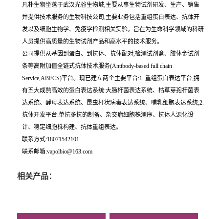
凡朴生物坐落于武汉光谷生物城,主要从事生物试剂研发、生产、销售
并提供技术服务的生物科技公司,主要业务包括重组蛋白表达、抗体开
发以及细胞生物学、免疫学检测相关实验。旨在为生命科学领域的科研
人员提供高质量的生物试剂产品和高水平的技术服务。
公司提供从基因到蛋白、到抗体、抗体配对,检测试剂盒、胶体金试剂
条等高附加值全链式抗体技术服务(Antibody-based full chain
Service,ABFCS)平台。现已建立两个主要平台:1. 重组蛋白表达平台,拥
有五大成熟高效的蛋白表达系统:大肠杆菌表达系统、枯草芽孢杆菌表
达系统、酵母表达系统、昆虫杆状病毒表达系统、哺乳细胞表达系统;2.
抗体开发平台:单抗多抗的制备、杂交瘤细胞株测序、抗体人源化设
计、稳定细胞株构建、抗体重组表达。
联系方式:18071542101
联系邮箱:vapolbio@163.com
相关产品：