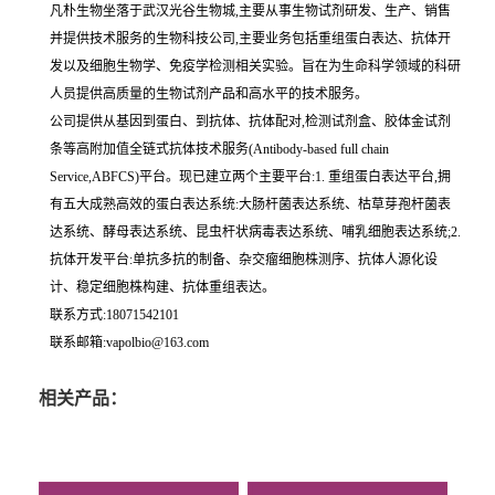
凡朴生物坐落于武汉光谷生物城,主要从事生物试剂研发、生产、销售
并提供技术服务的生物科技公司,主要业务包括重组蛋白表达、抗体开
发以及细胞生物学、免疫学检测相关实验。旨在为生命科学领域的科研
人员提供高质量的生物试剂产品和高水平的技术服务。
公司提供从基因到蛋白、到抗体、抗体配对,检测试剂盒、胶体金试剂
条等高附加值全链式抗体技术服务(Antibody-based full chain
Service,ABFCS)平台。现已建立两个主要平台:1. 重组蛋白表达平台,拥
有五大成熟高效的蛋白表达系统:大肠杆菌表达系统、枯草芽孢杆菌表
达系统、酵母表达系统、昆虫杆状病毒表达系统、哺乳细胞表达系统;2.
抗体开发平台:单抗多抗的制备、杂交瘤细胞株测序、抗体人源化设
计、稳定细胞株构建、抗体重组表达。
联系方式:18071542101
联系邮箱:vapolbio@163.com
相关产品：