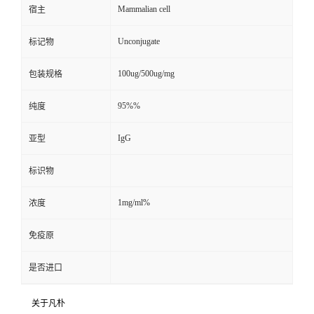
Mammalian cell
宿主
Unconjugate
标记物
100ug/500ug/mg
包装规格
95%%
纯度
IgG
亚型
标识物
1mg/ml%
浓度
免疫原
是否进口
关于凡朴