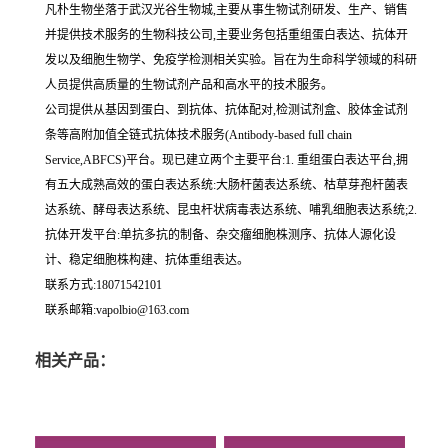
凡朴生物坐落于武汉光谷生物城,主要从事生物试剂研发、生产、销售
并提供技术服务的生物科技公司,主要业务包括重组蛋白表达、抗体开
发以及细胞生物学、免疫学检测相关实验。旨在为生命科学领域的科研
人员提供高质量的生物试剂产品和高水平的技术服务。
公司提供从基因到蛋白、到抗体、抗体配对,检测试剂盒、胶体金试剂
条等高附加值全链式抗体技术服务(Antibody-based full chain
Service,ABFCS)平台。现已建立两个主要平台:1. 重组蛋白表达平台,拥
有五大成熟高效的蛋白表达系统:大肠杆菌表达系统、枯草芽孢杆菌表
达系统、酵母表达系统、昆虫杆状病毒表达系统、哺乳细胞表达系统;2.
抗体开发平台:单抗多抗的制备、杂交瘤细胞株测序、抗体人源化设
计、稳定细胞株构建、抗体重组表达。
联系方式:18071542101
联系邮箱:vapolbio@163.com
相关产品：