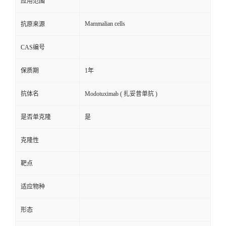
应用范围
Mammalian cells
抗原来源
CAS编号
保质期
1年
抗体名
Modotuximab ( 扎妥昔单抗 )
是否单克隆
是
克隆性
靶点
适应物种
形态