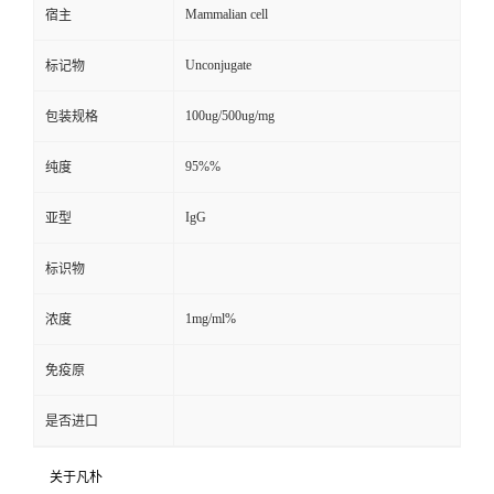
Mammalian cell
宿主
Unconjugate
标记物
100ug/500ug/mg
包装规格
95%%
纯度
IgG
亚型
标识物
1mg/ml%
浓度
免疫原
是否进口
关于凡朴