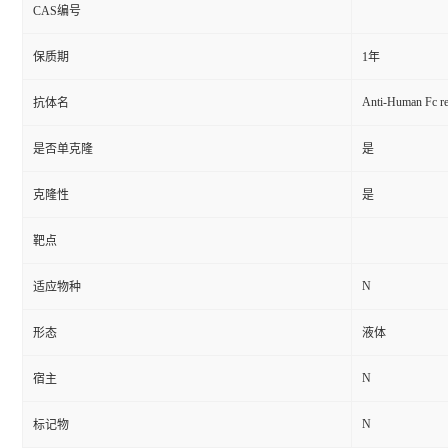
CAS编号
保质期
1年
Anti-Human Fc r
抗体名
是否单克隆
是
克隆性
是
靶点
N
适应物种
形态
液体
N
宿主
N
标记物