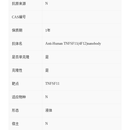
N
抗原来源
CAS编号
保质期
1年
Anti-Human TNFSF11(4F12)nanobody
抗体名
是否单克隆
是
克隆性
是
TNFSF11
靶点
N
适应物种
形态
液体
N
宿主