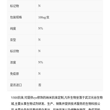
N
标记物
包装规格
100ug/支
N%
纯度
N
亚型
N
标识物
N%
浓度
N
免疫原
是否进口
否
VHH抗体,可提供cys修饰的纳米抗体定制,凡朴生物坐落于武汉光谷生物
城,主要从事生物试剂研发、生产、销售并提供技术服务的生物科技公