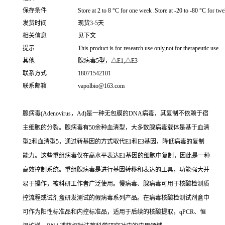
保存条件
Store at 2 to 8 °C for one week .Store at -20 to -80 °C for twe
发货时间
现货3-5天
相关信息
见下文
提示
This product is for research use only,not for therapeutic use.
其他
腺病毒5型，△E1,△E3
联系方式
18071542101
联系邮箱
vapolbio@163.com
腺病毒(Adenovirus，Ad)是一种无包膜的DNA病毒，其复制不依赖于宿
主细胞的分裂。腺病毒有50余种血清型，大多数腺病毒载体是基于血清
型2和血清型5，通过转基因的方式取代E1和E3基因，降低病毒的复制
能力。这些重组病毒仅在高水平表达E1基因的细胞中复制，因此是一种
高效控制系统。重组腺病毒是进行基因转移和表达的工具，功能强大并
易于操作，被科研工作者广泛使用。慢病毒、腺病毒可用于核酸检测质
控流程或试剂盒研发测试的假病毒系列产品。在病毒核酸检测试剂盒中
可作为阳性标准品和内控标准品，适用于后续的核酸提取，qPCR、恒