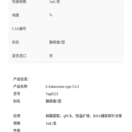
包装规格
1mL/支
%
纯度
CAS编号
别名
腺病毒5型
是否进口
否
产品信息：
产品名称
h Adenovirus type 5-L3
货号
Vap0121
别名
腺病毒5型
应用
核酸提取，qPCR、恒温扩增、RNA捕获探针法等
规格
1mL/支
性质