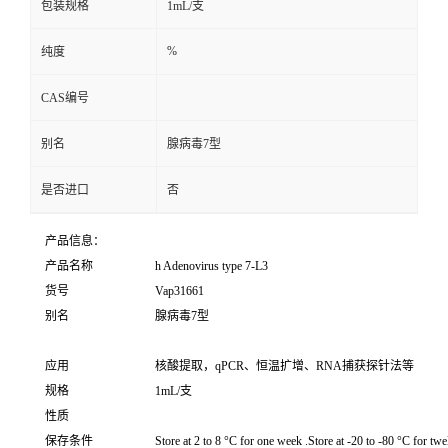
包装规格
1mL/支
%
纯度
CAS编号
别名
腺病毒7型
是否进口
否
产品信息：
产品名称
h Adenovirus type 7-L3
货号
Vap31661
别名
腺病毒7型
应用
核酸提取，qPCR、恒温扩增、RNA捕获探针法等
规格
1mL/支
性质
保存条件
Store at 2 to 8 °C for one week .Store at -20 to -80 °C for twe