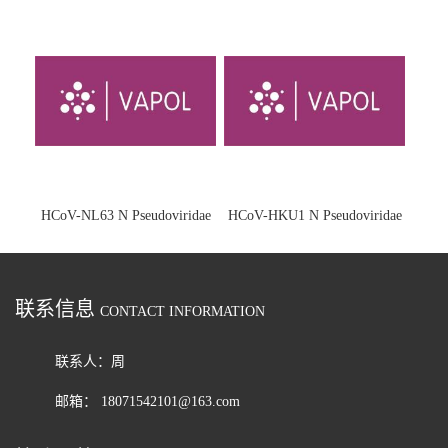
HCoV-NL63 N Pseudoviridae
HCoV-HKU1 N Pseudoviridae
联系信息
CONTACT INFORMATION
联系人：周
邮箱：
18071542101@163.com