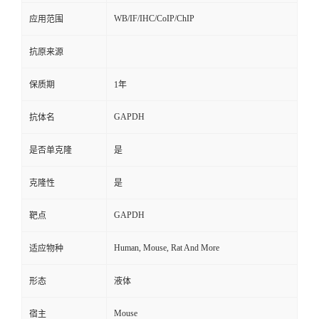
WB/IF/IHC/CoIP/ChIP
应用范围
抗原来源
保质期
1年
GAPDH
抗体名
是否单克隆
是
克隆性
是
GAPDH
靶点
Human, Mouse, Rat And More
适应物种
形态
液体
Mouse
宿主