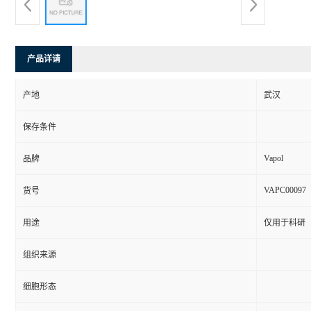
产品详请
产地
武汉
保存条件
Vapol
品牌
VAPC00097
货号
用途
仅用于科研
组织来源
细胞形态