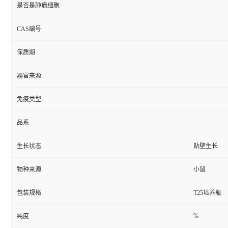
是否是肿瘤细胞
CAS编号
保质期
器官来源
免疫类型
品系
生长状态
贴壁生长
物种来源
小鼠
包装规格
T25培养瓶
%
纯度