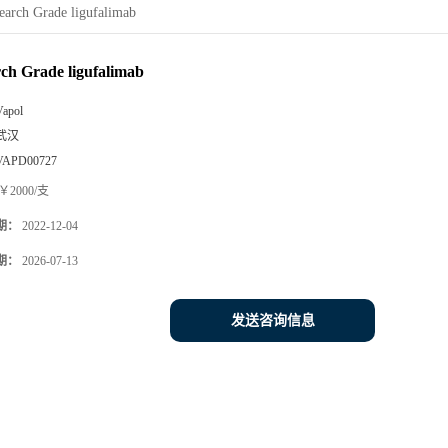
earch Grade ligufalimab
ch Grade ligufalimab
Vapol
武汉
VAPD00727
￥2000/支
期：
2022-12-04
期：
2026-07-13
发送咨询信息