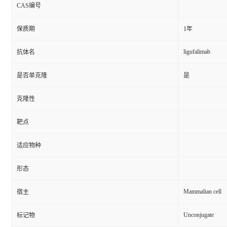
CAS编号
保质期
1年
ligufalimab
抗体名
是否单克隆
是
克隆性
靶点
适应物种
形态
Mammalian cell
宿主
Unconjugate
标记物