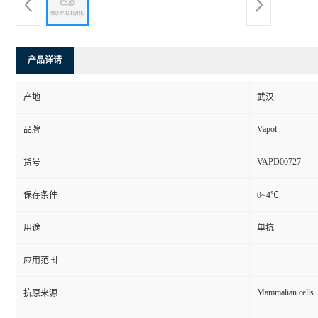
产品详请
产地
武汉
Vapol
品牌
VAPD00727
货号
保存条件
0~4℃
用途
单抗
应用范围
Mammalian cells
抗原来源