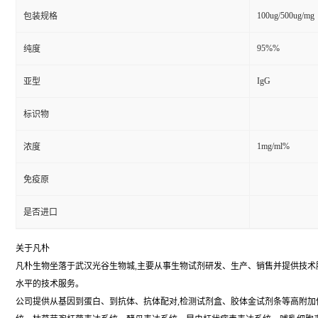
100ug/500ug/mg
包装规格
95%%
纯度
IgG
亚型
标识物
1mg/ml%
浓度
免疫原
是否进口
关于凡朴
凡朴生物坐落于武汉光谷生物城,主要从事生物试剂研发、生产、销售并提供技
水平的技术服务。
公司提供从基因到蛋白、到抗体、抗体配对,检测试剂盒、胶体金试剂条等高附加值全链式抗体技术