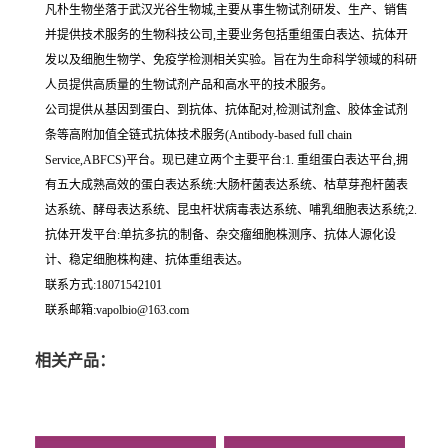
凡朴生物坐落于武汉光谷生物城,主要从事生物试剂研发、生产、销售
并提供技术服务的生物科技公司,主要业务包括重组蛋白表达、抗体开
发以及细胞生物学、免疫学检测相关实验。旨在为生命科学领域的科研
人员提供高质量的生物试剂产品和高水平的技术服务。
公司提供从基因到蛋白、到抗体、抗体配对,检测试剂盒、胶体金试剂
条等高附加值全链式抗体技术服务(Antibody-based full chain
Service,ABFCS)平台。现已建立两个主要平台:1. 重组蛋白表达平台,拥
有五大成熟高效的蛋白表达系统:大肠杆菌表达系统、枯草芽孢杆菌表
达系统、酵母表达系统、昆虫杆状病毒表达系统、哺乳细胞表达系统;2.
抗体开发平台:单抗多抗的制备、杂交瘤细胞株测序、抗体人源化设
计、稳定细胞株构建、抗体重组表达。
联系方式:18071542101
联系邮箱:vapolbio@163.com
相关产品：