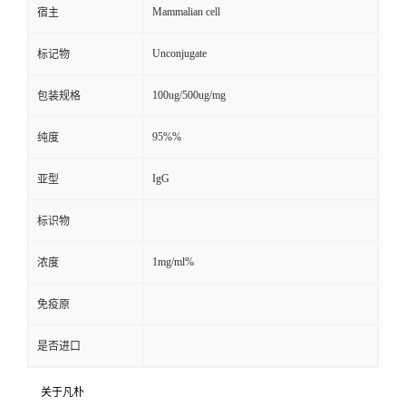
Mammalian cell
宿主
Unconjugate
标记物
100ug/500ug/mg
包装规格
95%%
纯度
IgG
亚型
标识物
1mg/ml%
浓度
免疫原
是否进口
关于凡朴