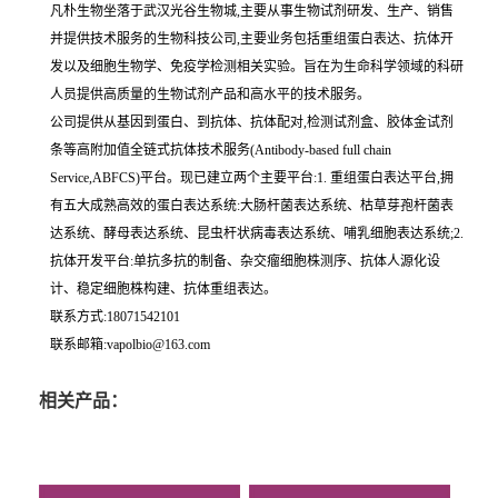
凡朴生物坐落于武汉光谷生物城,主要从事生物试剂研发、生产、销售
并提供技术服务的生物科技公司,主要业务包括重组蛋白表达、抗体开
发以及细胞生物学、免疫学检测相关实验。旨在为生命科学领域的科研
人员提供高质量的生物试剂产品和高水平的技术服务。
公司提供从基因到蛋白、到抗体、抗体配对,检测试剂盒、胶体金试剂
条等高附加值全链式抗体技术服务(Antibody-based full chain
Service,ABFCS)平台。现已建立两个主要平台:1. 重组蛋白表达平台,拥
有五大成熟高效的蛋白表达系统:大肠杆菌表达系统、枯草芽孢杆菌表
达系统、酵母表达系统、昆虫杆状病毒表达系统、哺乳细胞表达系统;2.
抗体开发平台:单抗多抗的制备、杂交瘤细胞株测序、抗体人源化设
计、稳定细胞株构建、抗体重组表达。
联系方式:18071542101
联系邮箱:vapolbio@163.com
相关产品：