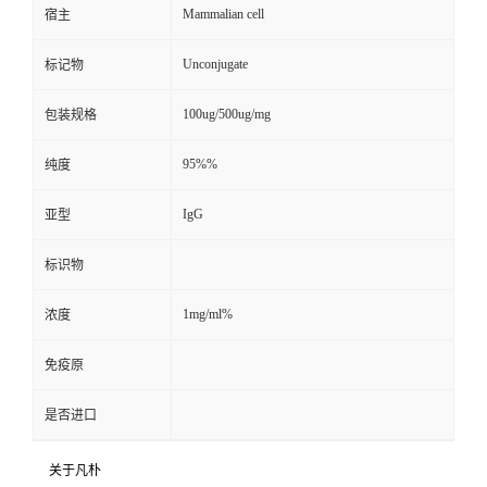
Mammalian cell
宿主
Unconjugate
标记物
100ug/500ug/mg
包装规格
95%%
纯度
IgG
亚型
标识物
1mg/ml%
浓度
免疫原
是否进口
关于凡朴