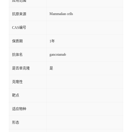
应用范围
Mammalian cells
抗原来源
CAS编号
保质期
1年
gancotamab
抗体名
是否单克隆
是
克隆性
靶点
适应物种
形态