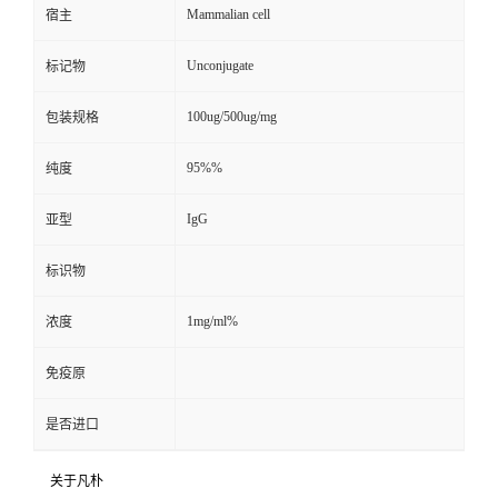
Mammalian cell
宿主
Unconjugate
标记物
100ug/500ug/mg
包装规格
95%%
纯度
IgG
亚型
标识物
1mg/ml%
浓度
免疫原
是否进口
关于凡朴