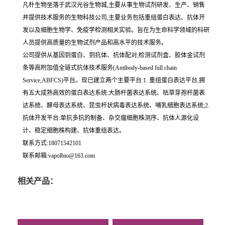
凡朴生物坐落于武汉光谷生物城,主要从事生物试剂研发、生产、销售
并提供技术服务的生物科技公司,主要业务包括重组蛋白表达、抗体开
发以及细胞生物学、免疫学检测相关实验。旨在为生命科学领域的科研
人员提供高质量的生物试剂产品和高水平的技术服务。
公司提供从基因到蛋白、到抗体、抗体配对,检测试剂盒、胶体金试剂
条等高附加值全链式抗体技术服务(Antibody-based full chain
Service,ABFCS)平台。现已建立两个主要平台:1. 重组蛋白表达平台,拥
有五大成熟高效的蛋白表达系统:大肠杆菌表达系统、枯草芽孢杆菌表
达系统、酵母表达系统、昆虫杆状病毒表达系统、哺乳细胞表达系统;2.
抗体开发平台:单抗多抗的制备、杂交瘤细胞株测序、抗体人源化设
计、稳定细胞株构建、抗体重组表达。
联系方式:18071542101
联系邮箱:vapolbio@163.com
相关产品：