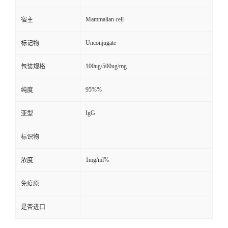
Mammalian cell
宿主
Unconjugate
标记物
100ug/500ug/mg
包装规格
95%%
纯度
IgG
亚型
标识物
1mg/ml%
浓度
免疫原
是否进口