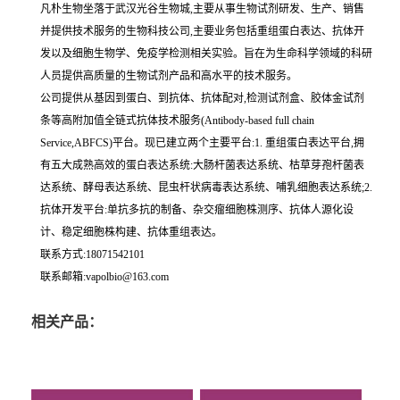
凡朴生物坐落于武汉光谷生物城,主要从事生物试剂研发、生产、销售
并提供技术服务的生物科技公司,主要业务包括重组蛋白表达、抗体开
发以及细胞生物学、免疫学检测相关实验。旨在为生命科学领域的科研
人员提供高质量的生物试剂产品和高水平的技术服务。
公司提供从基因到蛋白、到抗体、抗体配对,检测试剂盒、胶体金试剂
条等高附加值全链式抗体技术服务(Antibody-based full chain
Service,ABFCS)平台。现已建立两个主要平台:1. 重组蛋白表达平台,拥
有五大成熟高效的蛋白表达系统:大肠杆菌表达系统、枯草芽孢杆菌表
达系统、酵母表达系统、昆虫杆状病毒表达系统、哺乳细胞表达系统;2.
抗体开发平台:单抗多抗的制备、杂交瘤细胞株测序、抗体人源化设
计、稳定细胞株构建、抗体重组表达。
联系方式:18071542101
联系邮箱:vapolbio@163.com
相关产品：