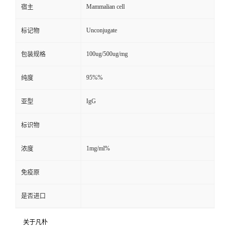
Mammalian cell
宿主
Unconjugate
标记物
100ug/500ug/mg
包装规格
95%%
纯度
IgG
亚型
标识物
1mg/ml%
浓度
免疫原
是否进口
关于凡朴