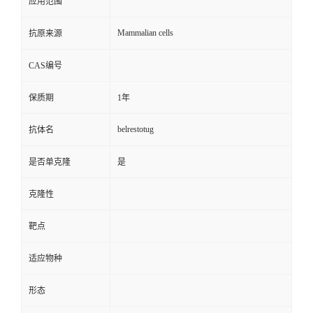
应用范围
Mammalian cells
抗原来源
CAS编号
保质期
1年
belrestotug
抗体名
是否单克隆
是
克隆性
靶点
适应物种
形态