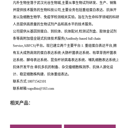
凡朴生物坐落于武汉光谷生物城,主要从事生物试剂研发、生产、销售
并提供技术服务的生物科技公司,主要业务包括重组蛋白表达、抗体开
发以及细胞生物学、免疫学检测相关实验。旨在为生命科学领域的科研
人员提供高质量的生物试剂产品和高水平的技术服务。
公司提供从基因到蛋白、到抗体、抗体配对,检测试剂盒、胶体金试剂
条等高附加值全链式抗体技术服务(Antibody-based full chain
Service,ABFCS)平台。现已建立两个主要平台:1. 重组蛋白表达平台,拥
有五大成熟高效的蛋白表达系统:大肠杆菌表达系统、枯草芽孢杆菌表
达系统、酵母表达系统、昆虫杆状病毒表达系统、哺乳细胞表达系统;2.
抗体开发平台:单抗多抗的制备、杂交瘤细胞株测序、抗体人源化设
计、稳定细胞株构建、抗体重组表达。
联系方式:18071542101
联系邮箱:vapolbio@163.com
相关产品：