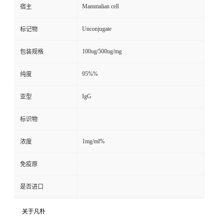
Mammalian cell
宿主
Unconjugate
标记物
100ug/500ug/mg
包装规格
95%%
纯度
IgG
亚型
标识物
1mg/ml%
浓度
免疫原
是否进口
关于凡朴