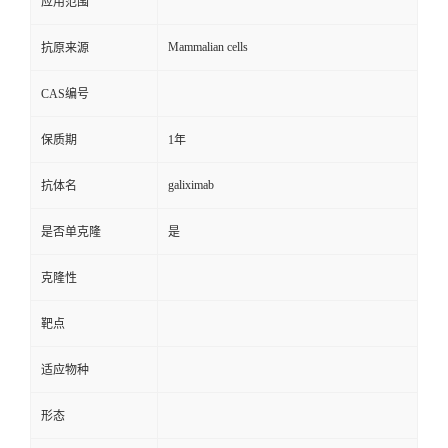
应用范围
Mammalian cells
抗原来源
CAS编号
保质期
1年
galiximab
抗体名
是否单克隆
是
克隆性
靶点
适应物种
形态