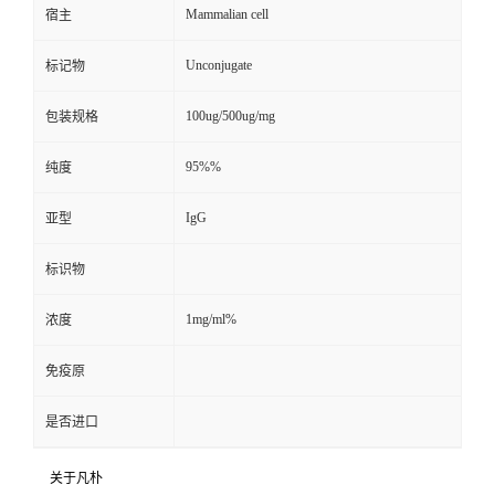
Mammalian cell
宿主
Unconjugate
标记物
100ug/500ug/mg
包装规格
95%%
纯度
IgG
亚型
标识物
1mg/ml%
浓度
免疫原
是否进口
关于凡朴