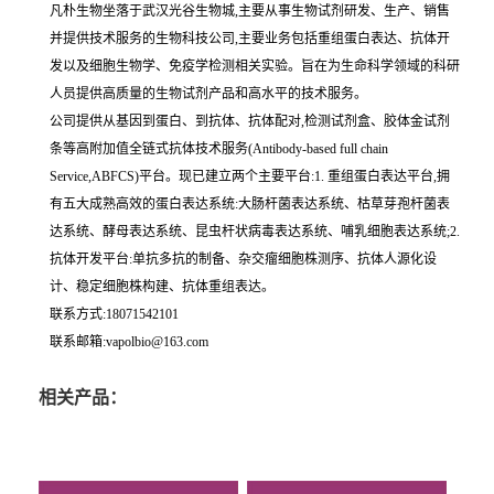
凡朴生物坐落于武汉光谷生物城,主要从事生物试剂研发、生产、销售
并提供技术服务的生物科技公司,主要业务包括重组蛋白表达、抗体开
发以及细胞生物学、免疫学检测相关实验。旨在为生命科学领域的科研
人员提供高质量的生物试剂产品和高水平的技术服务。
公司提供从基因到蛋白、到抗体、抗体配对,检测试剂盒、胶体金试剂
条等高附加值全链式抗体技术服务(Antibody-based full chain
Service,ABFCS)平台。现已建立两个主要平台:1. 重组蛋白表达平台,拥
有五大成熟高效的蛋白表达系统:大肠杆菌表达系统、枯草芽孢杆菌表
达系统、酵母表达系统、昆虫杆状病毒表达系统、哺乳细胞表达系统;2.
抗体开发平台:单抗多抗的制备、杂交瘤细胞株测序、抗体人源化设
计、稳定细胞株构建、抗体重组表达。
联系方式:18071542101
联系邮箱:vapolbio@163.com
相关产品：