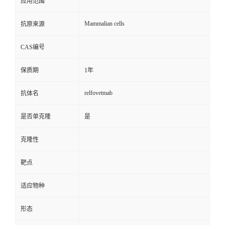
应用范围
Mammalian cells
抗原来源
CAS编号
保质期
1年
relfovetmab
抗体名
是否单克隆
是
克隆性
靶点
适应物种
形态