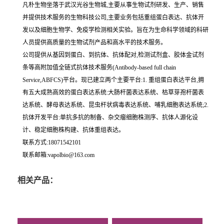
凡朴生物坐落于武汉光谷生物城,主要从事生物试剂研发、生产、销售
并提供技术服务的生物科技公司,主要业务包括重组蛋白表达、抗体开
发以及细胞生物学、免疫学检测相关实验。旨在为生命科学领域的科研
人员提供高质量的生物试剂产品和高水平的技术服务。
公司提供从基因到蛋白、到抗体、抗体配对,检测试剂盒、胶体金试剂
条等高附加值全链式抗体技术服务(Antibody-based full chain
Service,ABFCS)平台。现已建立两个主要平台:1. 重组蛋白表达平台,拥
有五大成熟高效的蛋白表达系统:大肠杆菌表达系统、枯草芽孢杆菌表
达系统、酵母表达系统、昆虫杆状病毒表达系统、哺乳细胞表达系统;2.
抗体开发平台:单抗多抗的制备、杂交瘤细胞株测序、抗体人源化设
计、稳定细胞株构建、抗体重组表达。
联系方式:18071542101
联系邮箱:vapolbio@163.com
相关产品：