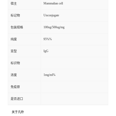
Mammalian cell
宿主
Unconjugate
标记物
100ug/500ug/mg
包装规格
95%%
纯度
IgG
亚型
标识物
1mg/ml%
浓度
免疫原
是否进口
关于凡朴