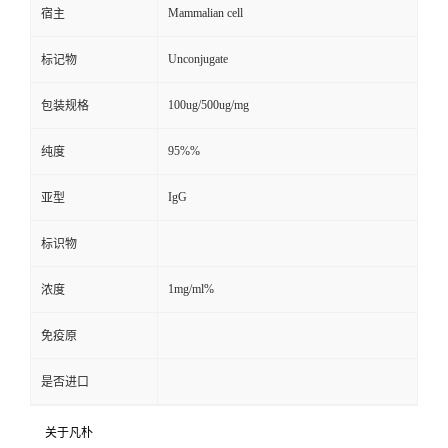
Mammalian cell
宿主
Unconjugate
标记物
100ug/500ug/mg
包装规格
95%%
纯度
IgG
亚型
标识物
1mg/ml%
浓度
免疫原
是否进口
关于凡朴