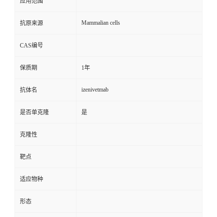
应用范围
Mammalian cells
抗原来源
CAS编号
保质期
1年
izenivetmab
抗体名
是否单克隆
是
克隆性
靶点
适应物种
形态