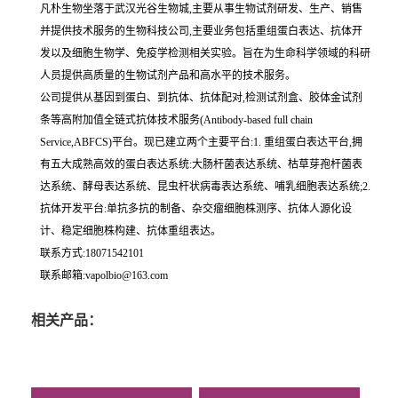
凡朴生物坐落于武汉光谷生物城,主要从事生物试剂研发、生产、销售
并提供技术服务的生物科技公司,主要业务包括重组蛋白表达、抗体开
发以及细胞生物学、免疫学检测相关实验。旨在为生命科学领域的科研
人员提供高质量的生物试剂产品和高水平的技术服务。
公司提供从基因到蛋白、到抗体、抗体配对,检测试剂盒、胶体金试剂
条等高附加值全链式抗体技术服务(Antibody-based full chain
Service,ABFCS)平台。现已建立两个主要平台:1. 重组蛋白表达平台,拥
有五大成熟高效的蛋白表达系统:大肠杆菌表达系统、枯草芽孢杆菌表
达系统、酵母表达系统、昆虫杆状病毒表达系统、哺乳细胞表达系统;2.
抗体开发平台:单抗多抗的制备、杂交瘤细胞株测序、抗体人源化设
计、稳定细胞株构建、抗体重组表达。
联系方式:18071542101
联系邮箱:vapolbio@163.com
相关产品：