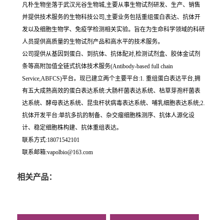
凡朴生物坐落于武汉光谷生物城,主要从事生物试剂研发、生产、销售
并提供技术服务的生物科技公司,主要业务包括重组蛋白表达、抗体开
发以及细胞生物学、免疫学检测相关实验。旨在为生命科学领域的科研
人员提供高质量的生物试剂产品和高水平的技术服务。
公司提供从基因到蛋白、到抗体、抗体配对,检测试剂盒、胶体金试剂
条等高附加值全链式抗体技术服务(Antibody-based full chain
Service,ABFCS)平台。现已建立两个主要平台:1. 重组蛋白表达平台,拥
有五大成熟高效的蛋白表达系统:大肠杆菌表达系统、枯草芽孢杆菌表
达系统、酵母表达系统、昆虫杆状病毒表达系统、哺乳细胞表达系统;2.
抗体开发平台:单抗多抗的制备、杂交瘤细胞株测序、抗体人源化设
计、稳定细胞株构建、抗体重组表达。
联系方式:18071542101
联系邮箱:vapolbio@163.com
相关产品：