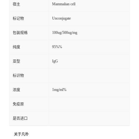
Mammalian cell
宿主
Unconjugate
标记物
100ug/500ug/mg
包装规格
95%%
纯度
IgG
亚型
标识物
1mg/ml%
浓度
免疫原
是否进口
关于凡朴