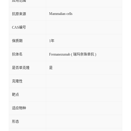
应用范围
Mammalian cells
抗原来源
CAS编号
保质期
1年
抗体名
Fremanezumab ( 瑞玛奈珠单抗 )
是否单克隆
是
克隆性
靶点
适应物种
形态