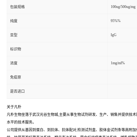
100ug/500ug/mg
包装规格
95%%
纯度
IgG
亚型
标识物
1mg/ml%
浓度
免疫原
是否进口
关于凡朴
凡朴生物坐落于武汉光谷生物城,主要从事生物试剂研发、生产、销售并提供技
水平的技术服务。
公司提供从基因到蛋白、到抗体、抗体配对,检测试剂盒、胶体金试剂条等高附加值全链式抗体技术