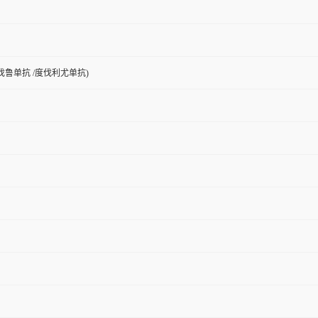
( 度伐鲁单抗 /度伐利尤单抗)