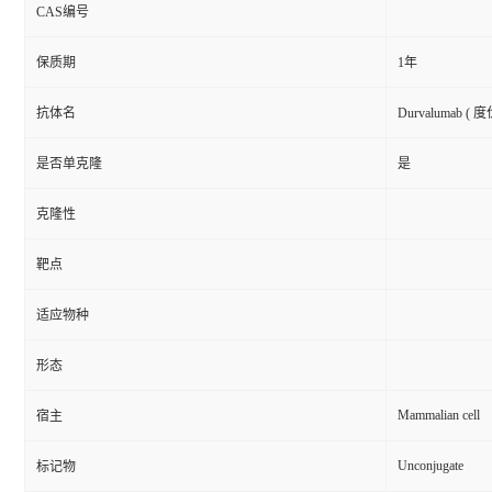
CAS编号
保质期
1年
抗体名
Durvalumab 
是否单克隆
是
克隆性
靶点
适应物种
形态
Mammalian cell
宿主
Unconjugate
标记物