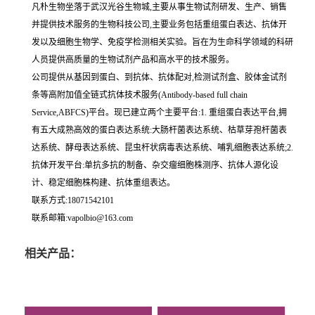
凡朴生物坐落于武汉光谷生物城,主要从事生物试剂研发、生产、销售
并提供技术服务的生物科技公司,主要业务包括重组蛋白表达、抗体开
发以及细胞生物学、免疫学检测相关实验。旨在为生命科学领域的科研
人员提供高质量的生物试剂产品和高水平的技术服务。
公司提供从基因到蛋白、到抗体、抗体配对,检测试剂盒、胶体金试剂
条等高附加值全链式抗体技术服务(Antibody-based full chain
Service,ABFCS)平台。现已建立两个主要平台:1. 重组蛋白表达平台,拥
有五大成熟高效的蛋白表达系统:大肠杆菌表达系统、枯草芽孢杆菌表
达系统、酵母表达系统、昆虫杆状病毒表达系统、哺乳细胞表达系统;2.
抗体开发平台:单抗多抗的制备、杂交瘤细胞株测序、抗体人源化设
计、稳定细胞株构建、抗体重组表达。
联系方式:18071542101
联系邮箱:vapolbio@163.com
相关产品：