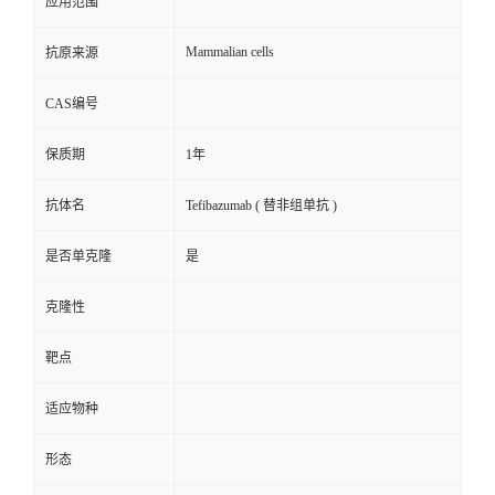
应用范围
Mammalian cells
抗原来源
CAS编号
保质期
1年
抗体名
Tefibazumab ( 替非组单抗 )
是否单克隆
是
克隆性
靶点
适应物种
形态