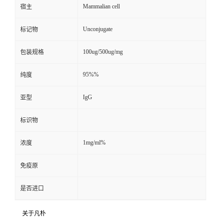
Mammalian cell
宿主
Unconjugate
标记物
100ug/500ug/mg
包装规格
95%%
纯度
IgG
亚型
标识物
1mg/ml%
浓度
免疫原
是否进口
关于凡朴