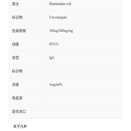
Mammalian cell
宿主
Unconjugate
标记物
100ug/500ug/mg
包装规格
95%%
纯度
IgG
亚型
标识物
1mg/ml%
浓度
免疫原
是否进口
关于凡朴