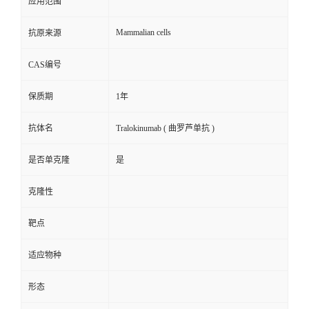
应用范围
Mammalian cells
抗原来源
CAS编号
保质期
1年
抗体名
Tralokinumab ( 曲罗芦单抗 )
是否单克隆
是
克隆性
靶点
适应物种
形态