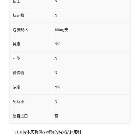
N
宿主
N
标记物
包装规格
100ug/支
N%
纯度
N
亚型
N
标识物
N%
浓度
N
免疫原
是否进口
否
VHH抗体,可提供cys修饰的纳米抗体定制