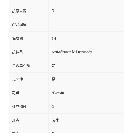
N
抗原来源
CAS编号
保质期
1年
Anti-aflatoxin M1 nanobody
抗体名
是否单克隆
是
克隆性
是
aflatoxin
靶点
N
适应物种
形态
液体