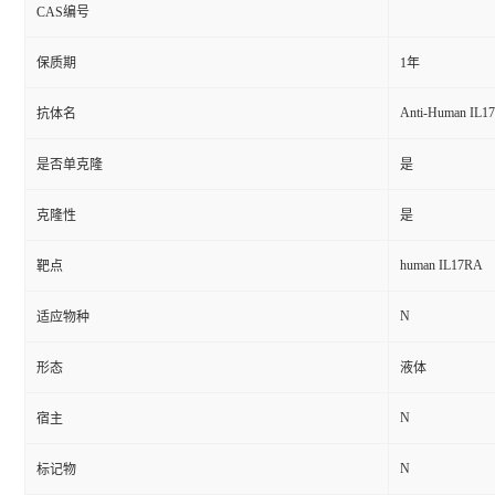
CAS编号
保质期
1年
Anti-Human IL1
抗体名
是否单克隆
是
克隆性
是
human IL17RA
靶点
N
适应物种
形态
液体
N
宿主
N
标记物