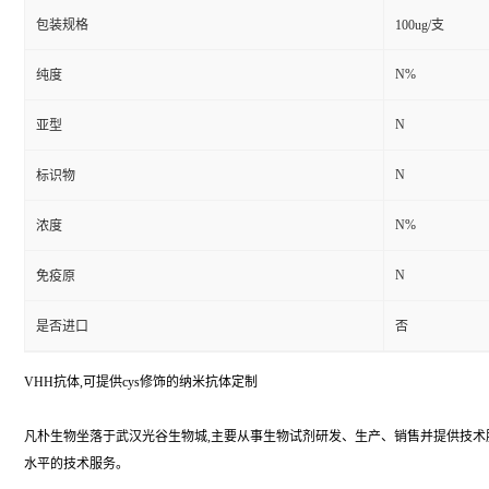
包装规格
100ug/支
N%
纯度
N
亚型
N
标识物
N%
浓度
N
免疫原
是否进口
否
VHH抗体,可提供cys修饰的纳米抗体定制
凡朴生物坐落于武汉光谷生物城,主要从事生物试剂研发、生产、销售并提供技
水平的技术服务。