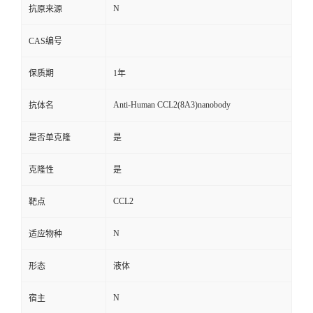
N
抗原来源
CAS编号
保质期
1年
Anti-Human CCL2(8A3)nanobody
抗体名
是否单克隆
是
克隆性
是
CCL2
靶点
N
适应物种
形态
液体
N
宿主