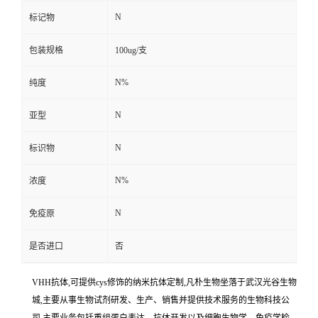
N
标记物
包装规格
100ug/支
N%
纯度
N
亚型
N
标识物
N%
浓度
N
免疫原
是否进口
否
VHH抗体,可提供cys修饰的纳米抗体定制,凡朴生物坐落于武汉光谷生物
城,主要从事生物试剂研发、生产、销售并提供技术服务的生物科技公