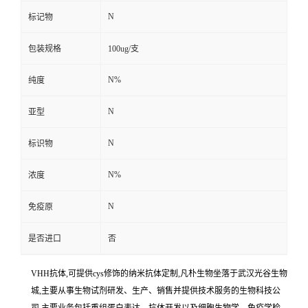
N
标记物
包装规格
100ug/支
N%
纯度
N
亚型
N
标识物
N%
浓度
N
免疫原
是否进口
否
VHH抗体,可提供cys修饰的纳米抗体定制,凡朴生物坐落于武汉光谷生物
城,主要从事生物试剂研发、生产、销售并提供技术服务的生物科技公