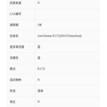
N
抗原来源
CAS编号
保质期
1年
Anti-Human IL17A(01GO3)nanobody
抗体名
是否单克隆
是
克隆性
是
IL17A
靶点
N
适应物种
形态
液体
N
宿主