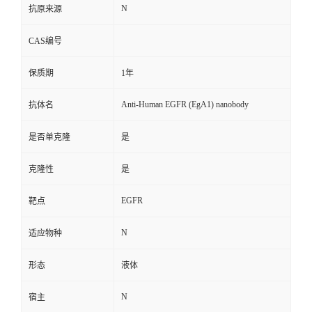
N
抗原来源
CAS编号
保质期
1年
Anti-Human EGFR (EgA1) nanobody
抗体名
是否单克隆
是
克隆性
是
EGFR
靶点
N
适应物种
形态
液体
N
宿主