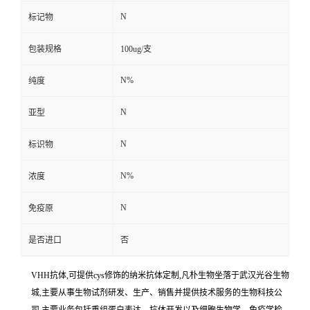
N
标记物
包装规格
100ug/支
N%
纯度
N
亚型
N
标识物
N%
浓度
N
免疫原
是否进口
否
VHH抗体,可提供cys修饰的纳米抗体定制,凡朴生物坐落于武汉光谷生物
城,主要从事生物试剂研发、生产、销售并提供技术服务的生物科技公