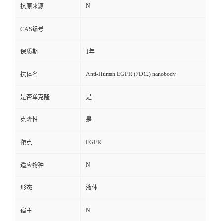
N
抗原来源
CAS编号
保质期
1年
Anti-Human EGFR (7D12) nanobody
抗体名
是否单克隆
是
克隆性
是
EGFR
靶点
N
适应物种
形态
液体
N
宿主