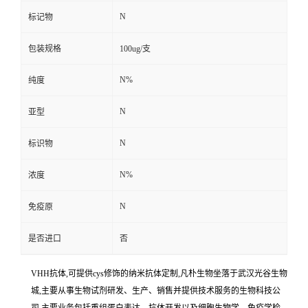
N
标记物
包装规格
100ug/支
N%
纯度
N
亚型
N
标识物
N%
浓度
N
免疫原
是否进口
否
VHH抗体,可提供cys修饰的纳米抗体定制,凡朴生物坐落于武汉光谷生物
城,主要从事生物试剂研发、生产、销售并提供技术服务的生物科技公